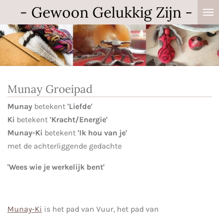
- Gewoon Gelukkig Zijn -
Ga
direct
naar
de
hoofdinhoud
Munay Groeipad
Munay
betekent
'Liefde'
Ki
betekent
'Kracht/Energie'
Munay-Ki
betekent
'Ik hou van je'
met de achterliggende gedachte
'Wees wie je werkelijk bent'
Munay-Ki
is het pad van Vuur, het pad van